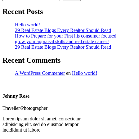
Recent Posts
Hello world!
29 Real Estate Blogs Every Realtor Should Read
How to Prepare for your First his consumer focused
grow your appraisal skills and real estate career?
29 Real Estate Blogs Every Realtor Should Read
Recent Comments
A WordPress Commenter
en
Hello world!
Jehnny Rose
Traveller/Photographer
Lorem ipsum dolor sit amet, consectetur
adipisicing elit, sed do eiusmod tempor
incididunt ut labore