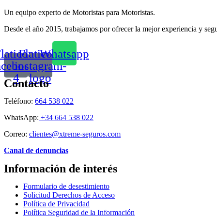
Un equipo experto de Motoristas para Motoristas.
Desde el año 2015, trabajamos por ofrecer la mejor experiencia y seg
laticon-
Flaticon-
Whatsapp
acebook-
instagram-
4
logo
Contacto
Teléfono:
664 538 022
WhatsApp:
+34 664 538 022
Correo:
clientes@xtreme-seguros.com
Canal de denuncias
Información de interés
Formulario de desestimiento
Solicitud Derechos de Acceso
Política de Privacidad
Política Seguridad de la Información