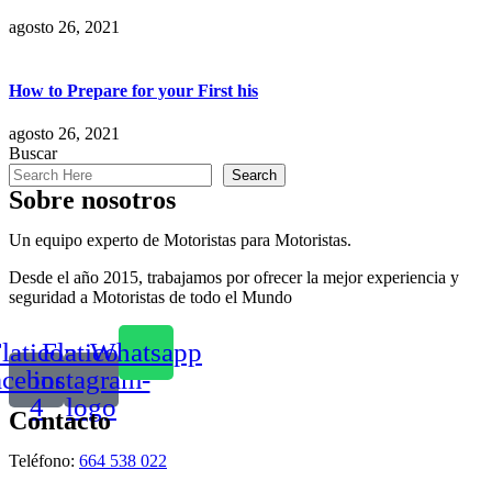
agosto 26, 2021
How to Prepare for your First his
agosto 26, 2021
Buscar
Search
Sobre nosotros
Un equipo experto de Motoristas para Motoristas.
Desde el año 2015, trabajamos por ofrecer la mejor experiencia y
seguridad a Motoristas de todo el Mundo
laticon-
Flaticon-
Whatsapp
acebook-
instagram-
4
logo
Contacto
Teléfono:
664 538 022